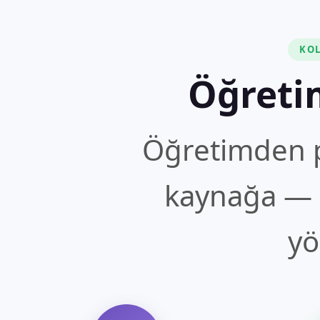
KOL
Öğreti
Öğretimden p
kaynağa — 
yö