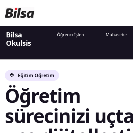
Bilsa
Öğrenci İşleri
Muhasebe
Okulsis
İletişim ve Bilgilendirme
Eğitim Öğretim
Öğretim
sürecinizi uçt