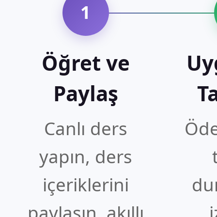
1
Öğret ve
Uy
Paylaş
T
Canlı ders
Öde
yapın, ders
içeriklerini
du
paylaşın, akıllı
i