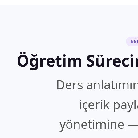
EĞ
Öğretim Süreci
Ders anlatımı
içerik pay
yönetimine —