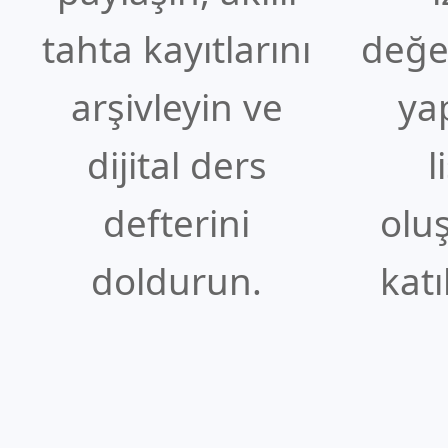
tahta kayıtlarını
değe
arşivleyin ve
ya
dijital ders
l
defterini
olu
doldurun.
katı