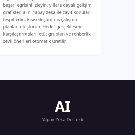
başarı eğrisini izleyin, yıllara dayalı gelişim
grafikleri alın. Yapay zeka ile zayıf konuları
tespit edin, kişiselleştirilmiş çalışma
planları oluşturun. Hedef-gerçekleşme
karşılaştırmaları, etüt grupları ve rehberlik
sevk önerileri otomatik üretilir.
AI
Yapay Zeka Destekli