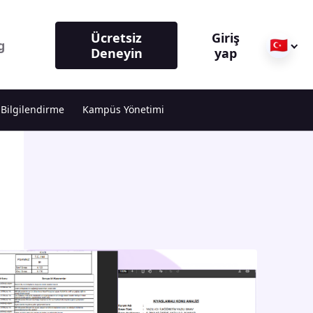
Ücretsiz
Giriş
🇹🇷
g
Deneyin
yap
 Bilgilendirme
Kampüs Yönetimi