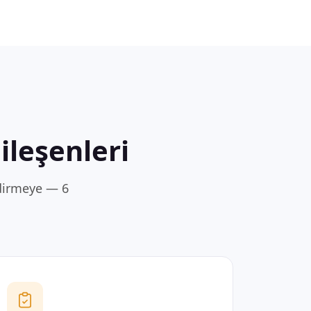
leşenleri
dirmeye — 6