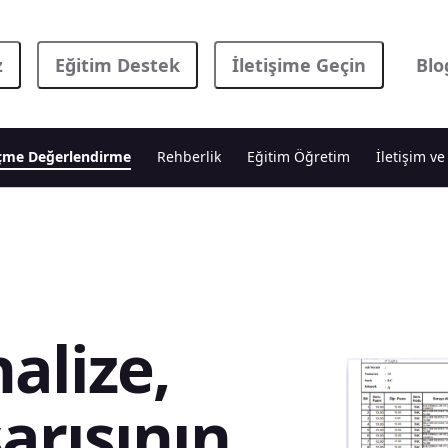
z
Eğitim Destek
İletişime Geçin
Blo
çme Değerlendirme
Rehberlik
Eğitim Öğretim
İletişim ve
alize,
arısının