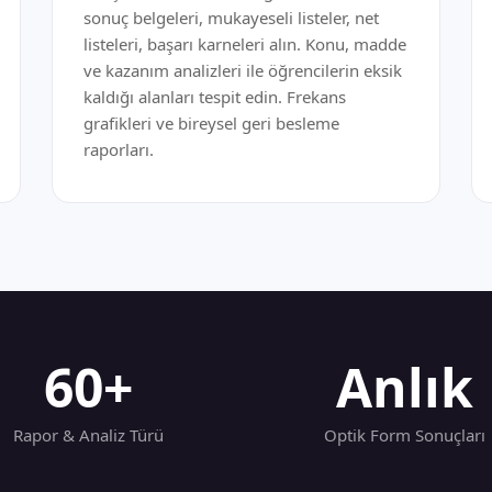
sonuç belgeleri, mukayeseli listeler, net
listeleri, başarı karneleri alın. Konu, madde
ve kazanım analizleri ile öğrencilerin eksik
kaldığı alanları tespit edin. Frekans
grafikleri ve bireysel geri besleme
raporları.
60+
Anlık
Rapor & Analiz Türü
Optik Form Sonuçları