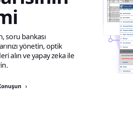
mi
n, soru bankası
arınızı yönetin, optik
ri alın ve yapay zeka ile
in.
 Konuşun