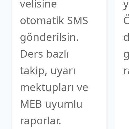
velisine
y
otomatik SMS
Ö
gönderilsin.
d
Ders bazlı
g
takip, uyarı
r
mektupları ve
MEB uyumlu
raporlar.