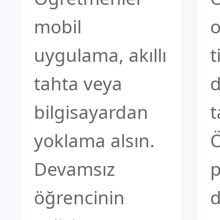
mobil
o
uygulama, akıllı
t
tahta veya
d
bilgisayardan
t
yoklama alsın.
Devamsız
p
öğrencinin