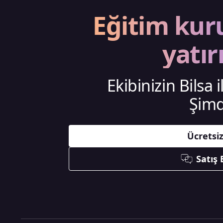
Eğitim kur
yatır
Ekibinizin Bilsa 
Şimd
Ücretsi
Satış