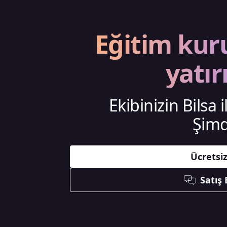
Eğitim kur
yatır
Ekibinizin Bilsa 
Şimd
Ücretsi
Satış