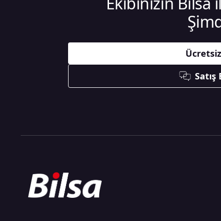
Ekibinizin Bilsa 
Şimd
Ücretsi
Satış