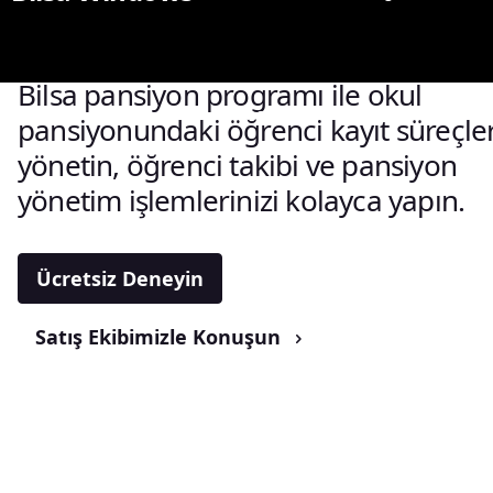
bir yerde
Bilsa pansiyon programı ile okul
Sınav Yerleri
Kütüphane
pansiyonundaki öğrenci kayıt süreçler
yönetin, öğrenci takibi ve pansiyon
yönetim işlemlerinizi kolayca yapın.
Ücretsiz Deneyin
Satış Ekibimizle Konuşun