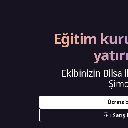
Eğitim kur
yatır
Ekibinizin Bilsa 
Şimd
Ücretsi
Satış