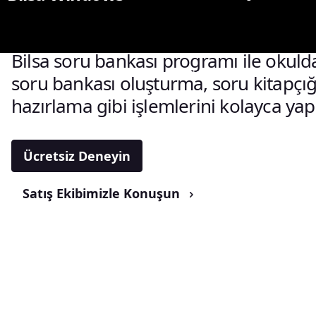
kolayca yönet
Bilsa soru bankası programı ile okuld
Sınav Yerleri
Kütüphane
soru bankası oluşturma, soru kitapçığ
hazırlama gibi işlemlerini kolayca yap
Ücretsiz Deneyin
Satış Ekibimizle Konuşun