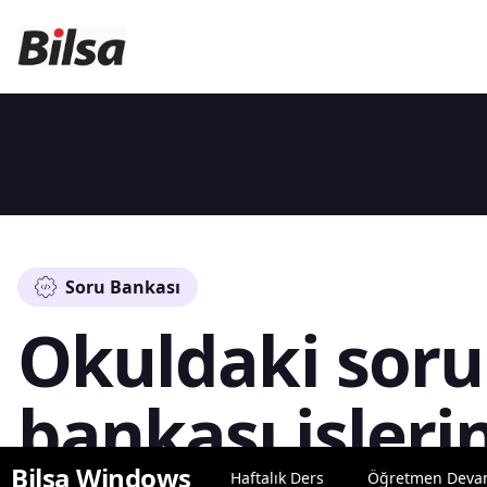
Soru Bankası
Okuldaki soru
bankası işlerin
Bilsa Windows
Haftalık Ders
Öğretmen Dev